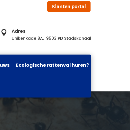
Klanten portal
Adres

Unikenkade 8A, 9503 PD Stadskanaal
euws
Ecologische rattenval huren?