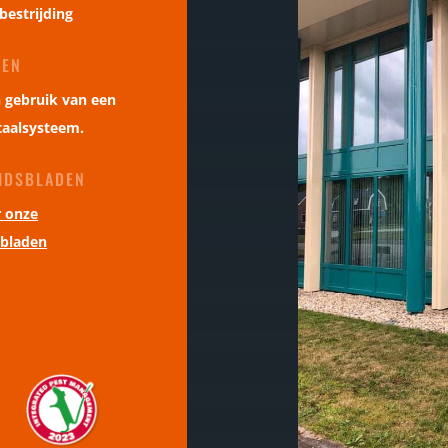
 bestrijding
GEN
 gebruik van een
taalsysteem.
EIDSBLADEN
r onze
sbladen