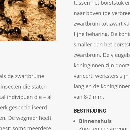
tussen het borststuk en 
naar boven toe verbree
zwartbruin tot zwart v
fijne beharing. De kon
smaller dan het borsts
zwartbruin. De vleugel
koninginnen zijn doorz
varieert: werksters zi
ls de zwartbruine
lang en de koninginne
 insecten die staten
van 8-9 mm.
al individuen die – al
erk gespecialiseerd
BESTRIJDING
llen. De wegmier heeft
Binnenshuis
 nest; soms meerdere.
Zorg ten eerste voo