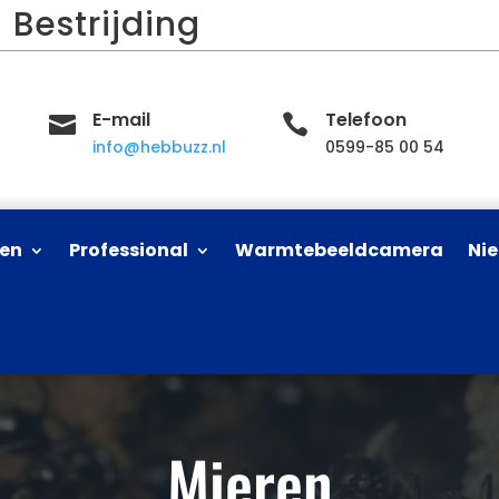
 Bestrijding
E-mail
Telefoon


info@hebbuzz.nl
0599-85 00 54
ren
Professional
Warmtebeeldcamera
Ni
Mieren