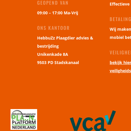
GEOPEND VAN
Effectieve
09:00 – 17:00 Ma-Vrij
BETALIN
ONS KANTOOR
Wij maken
mobiel be
HebbuZz Plaagdier advies &
bestrijding
VEILIGH
Unikenkade 8A
9503 PD Stadskanaal
bekijk hie
veiligheid