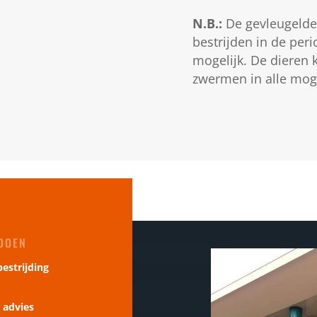
N.B.:
De gevleugelde
bestrijden in de peri
mogelijk. De dieren 
zwermen in alle mogel
 DOEN
bestrijding
 advies