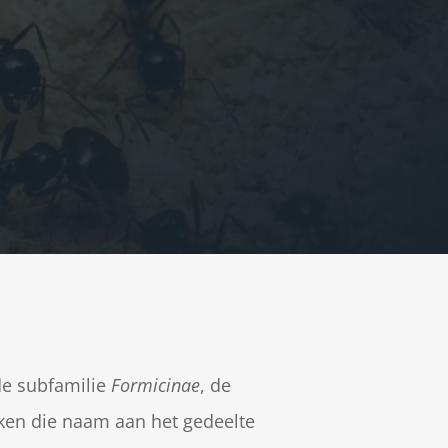
de subfamilie
Formicinae
, de
ken die naam aan het gedeelte