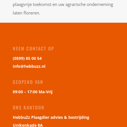
plaagvrije toekomst en uw agrarische onderneming
laten floreren.
NEEM CONTACT OP
(0599) 85 00 54
info@hebbuzz.nl
GEOPEND VAN
09:00 – 17:00 Ma-Vrij
ONS KANTOOR
HebbuZz Plaagdier advies & bestrijding
Unikenkade 8A